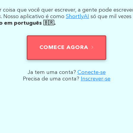
 coisa que você quer escrever, a gente pode escrev
s
. Nosso aplicativo é como
ShortlyAI
só que mil vezes
o em português 🇧🇷.
COMECE AGORA
Ja tem uma conta?
Conecte-se
Precisa de uma conta?
Inscrever-se