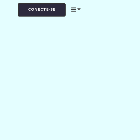
CONECTE-SE