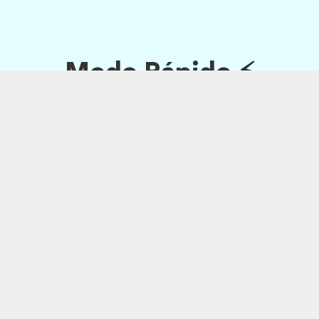
Modo Rápido ⚡
creva uma redação
em segundos
. Quando você fala 
unto da redação, a gente da dicas.
ê só tem que clicar 'Escreve Agora' e a gente vai
crever um parágrafo na hora. ✨
Comece agora!